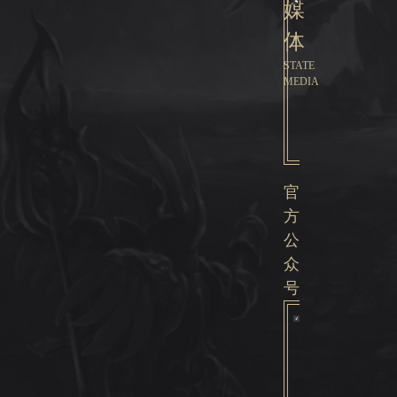
媒
体
STATE
MEDIA
官
方
公
众
号